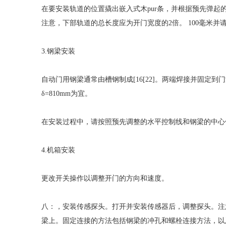
在要安装轨道的位置撬出嵌入式木pur条，并根据预先弹
注意，下部轨道的总长度应为开门宽度的2倍。 100毫米
3.钢梁安装
自动门用钢梁通常由槽钢制成[16[22]。两端焊接并固
δ=810mm为宜。
在安装过程中，请按照预先调整的水平控制线和钢梁的中心
4.机箱安装
更改开关操作以调整开门的方向和速度。
八：，安装传感探头。打开并安装传感器后，调整探头。注
梁上。固定连接的方法包括钢梁的冲孔和螺栓连接方法，以