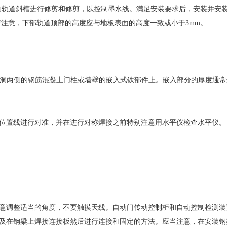
起的轨道斜槽进行修剪和修剪，以控制墨水线。满足安装要求后，安装并安
并请注意，下部轨道顶部的高度应与地板表面的高度一致或小于3mm。
定到门洞两侧的钢筋混凝土门柱或墙壁的嵌入式铁部件上。嵌入部分的厚度通
位置线进行对准，并在进行对称焊接之前特别注意用水平仪检查水平仪。
意调整适当的角度，不要触摸天线。自动门传动控制柜和自动控制检测装
及在钢梁上焊接连接板然后进行连接和固定的方法。应当注意，在安装钢