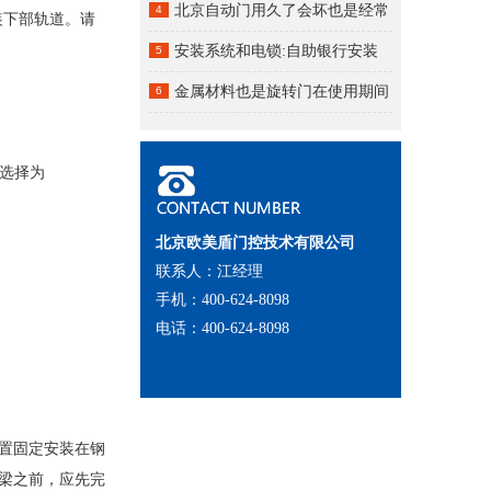
北京自动门用久了会坏也是经常
4
装下部轨道。请
的一些小毛病，
安装系统和电锁:自助银行安装
5
北京自动门
金属材料也是旋转门在使用期间
6
常用的材质
常选择为
北京欧美盾门控技术有限公司
联系人：江经理
手机：400-624-8098
电话：400-624-8098
置固定安装在钢
梁之前，应先完