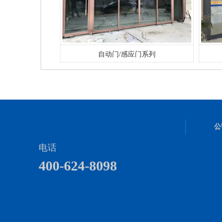
门系列
自动门/感应门系列
公
电话
400-624-8098